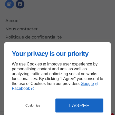
Accueil
Nous contacter
Politique de confidentialité
Plan du site
Your privacy is our priority
We use Cookies to improve user experience by
Haut de page
personalising content and ads, as well as
analyzing traffic and optimizing social networks
functionalities. By clicking "I Agree" you consent to
the use of Cookies from our providers
Google
Facebook
.
I AGREE
Customize