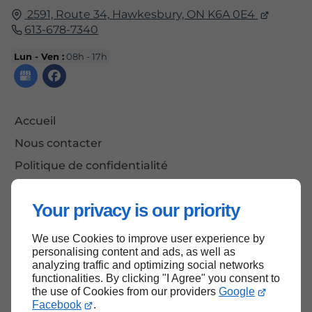
2591, Route 34,
Hawkesbury, ON
K6A 0E4
613-678-7340
Lun - Ven :
08h - 17h
Accueil
Nous contacter
Politique de confidentialité
Plan du site
Your privacy is our priority
We use Cookies to improve user experience by
Haut de page
personalising content and ads, as well as
analyzing traffic and optimizing social networks
functionalities. By clicking "I Agree" you consent to
the use of Cookies from our providers
Google
Facebook
.